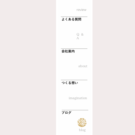
​review
no-image
よくある質問
Q &
A
会社案内
about
つくる想い
imagination
ブログ
no-image
blog