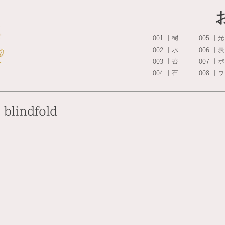
001 ｜樹
005 ｜光
002 ｜水
006 ｜
003 ｜苔
007 ｜
​004 ｜石
008 
し
blindfold
目
目
隠
隠
し
し
フ
フ
ェ
ェ
ン
ン
ス
ス
｜
｜
ア
タ