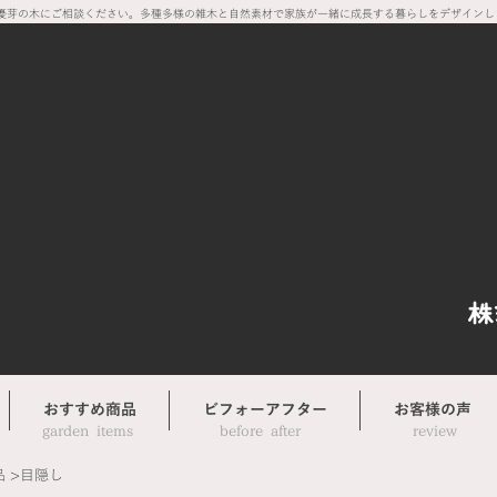
優芽の木にご相談ください。多種多様の雑木と自然素材で家族が一緒に成長する暮らしをデザインし
おすすめ商品
ビフォーアフター
お客様の声
​garden items
before after
review
品 >目隠し