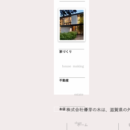
家づくり
house making
不動産
estate
お店
株式会社優芽の木は、滋賀県の
shop
​ホーム