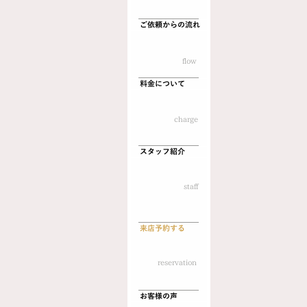
脂
製・
ご依頼からの流れ
横
貼
り
flow
料金について
no-image
charge
スタッフ紹介
​staff
来店予約する
reservation
お客様の声