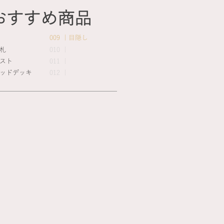
おすすめ商品
009 ｜目隠し
表札
010 ｜
ポスト
011 ｜
｜ウッドデッキ
012 ｜
目
隠
し
フ
ェ
ン
ス
｜
木