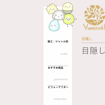
目隠し
施工｜ジャンル別
目隠
​works
目
おすすめ商品
隠
し
フ
​gardenitem
ェ
ビフォーアフター
ン
ス
｜
​beforeafter
樹