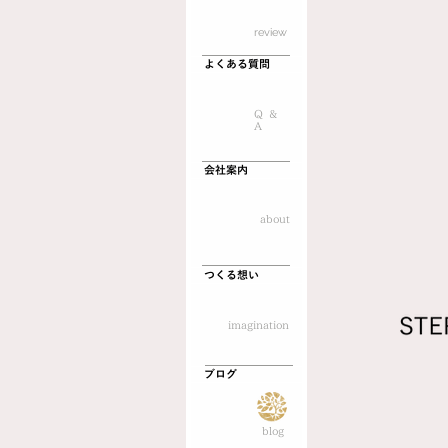
​review
よくある質問
Q &
A
会社案内
about
つくる想い
imagination
ブログ
blog