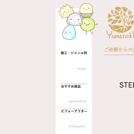
​ご依頼からの
施工｜ジャンル別
​works
おすすめ商品
​gardenitem
ビフォーアフター
​beforeafter