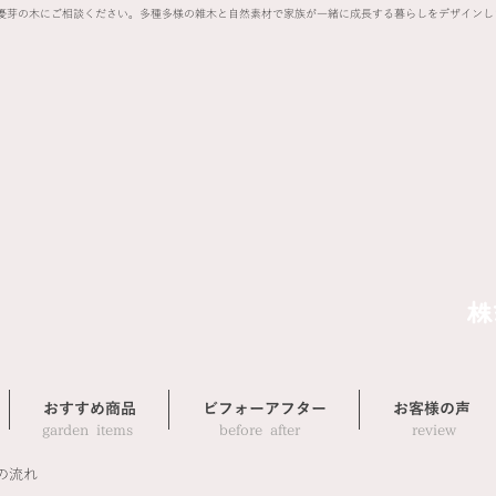
優芽の木にご相談ください。多種多様の雑木と自然素材で家族が一緒に成長する暮らしをデザインし
おすすめ商品
ビフォーアフター
お客様の声
​garden items
before after
review
らの流れ